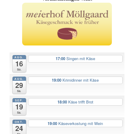
AUG.
17:00
Singen mit Käse
16
So.
AUG.
19:00
Krimidinner mit Käse
29
Sa.
SEP.
18:00
Käse trifft Brot
19
Sa.
OKT.
19:00
Käseverkostung mit Wein
24