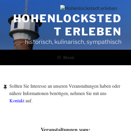
Zum
Inhalt
HOHENLOCKSTED
springen
T ERLEBEN
historisch, kulinarisch, sympathisch
Menü
VERÖFFENTLICHT
Sollten Sie Interesse an unseren Veranstaltungen haben oder
AM
nähere Informationen benötigen, nehmen Sie mit uns
Kontakt
auf.
VERÖFFENTLICHT
Veranstaltungen vom:
AM