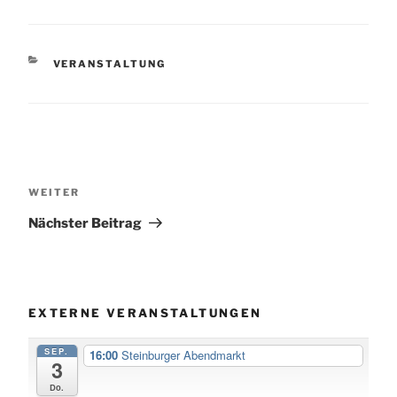
KATEGORIEN
VERANSTALTUNG
Beitragsnavigation
Nächster
WEITER
Beitrag
Nächster Beitrag
EXTERNE VERANSTALTUNGEN
SEP.
16:00
Steinburger Abendmarkt
3
Do.