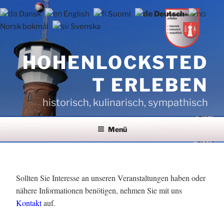
Zum
Dansk
English
Suomi
Deutsch
Inhalt
Norsk bokmål
Svenska
springen
HOHENLOCKSTED
T ERLEBEN
historisch, kulinarisch, sympathisch
Menü
VERÖFFENTLICHT
Sollten Sie Interesse an unseren Veranstaltungen haben oder
AM
nähere Informationen benötigen, nehmen Sie mit uns
Kontakt
auf.