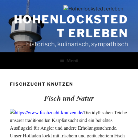
Zum
Inhalt
HOHENLOCKSTED
springen
T ERLEBEN
historisch, kulinarisch, sympathisch
Menü
FISCHZUCHT KNUTZEN
Fisch und Natur
Die idyllischen Teiche
unserer traditionellen Karpfenzucht sind ein beliebtes
Ausflugziel für Angler und andere Erholungssuchende.
Unser Hofladen lockt mit frischem und geräuchertem Fisch