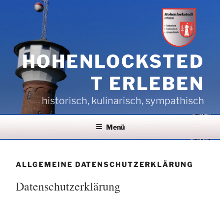
Zum
Inhalt
springen
HOHENLOCKSTED
T ERLEBEN
historisch, kulinarisch, sympathisch
Menü
ALLGEMEINE DATENSCHUTZERKLÄRUNG
Datenschutz­erklärung